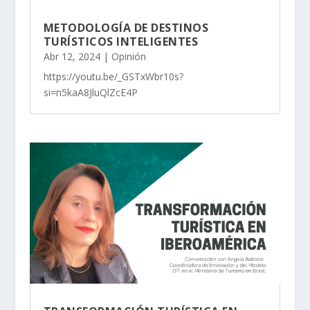
METODOLOGÍA DE DESTINOS
TURÍSTICOS INTELIGENTES
Abr 12, 2024
|
Opinión
https://youtu.be/_GSTxWbr10s?
si=n5kaA8JluQlZcE4P