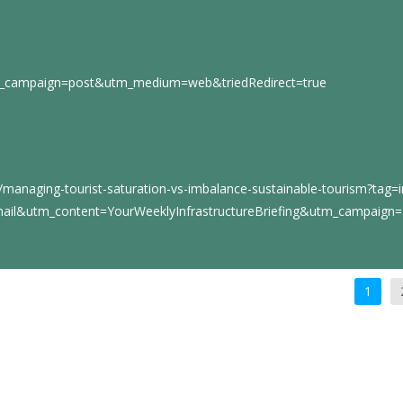
tm_campaign=post&utm_medium=web&triedRedirect=true
/managing-tourist-saturation-vs-imbalance-sustainable-tourism?tag=i
l&utm_content=YourWeeklyInfrastructureBriefing&utm_campaign
1