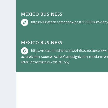
MEXICO BUSINESS
https://substack.com/inbox/post/179309605?u
MEXICO BUSINESS
https://mexicobusiness.news/infrastructure/news
ucture&utm_source=ActiveCampaign&utm_medium=emai
etter-Infrastructure-29OctCopy