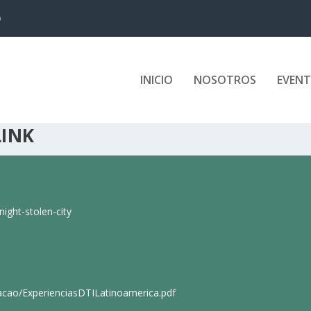
D
INICIO
NOSOTROS
EVEN
LINK
ight-stolen-city
cacao/ExperienciasDTILatinoamerica.pdf