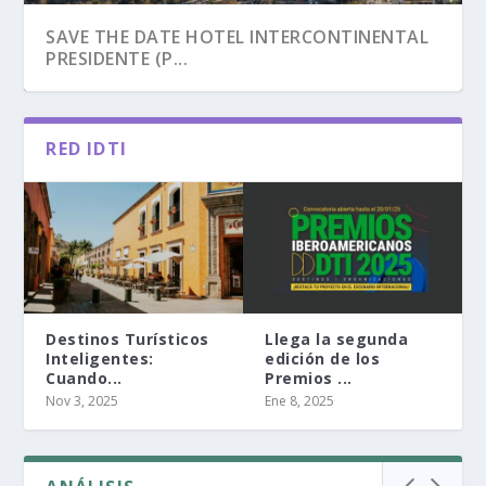
SAVE THE DATE HOTEL INTERCONTINENTAL
PRESIDENTE (P...
RED IDTI
Destinos Turísticos
Llega la segunda
Inteligentes:
edición de los
Cuando...
Premios ...
LA NOCHE ROBADA POR LA CIUDAD
EXPERIENCIAS DTI LATINOAMÉRICA –
ESTUDIO: RETOS Y OPORTUNIDADES DE LOS
MANAGING TOURIST SATURATION VS.
DESTINOS TURÍSTICOS INTELIGENTES:
DESTINOS TURÍSTIC...
DESTINOS TUR...
IMBALANCE IN SUSTA...
CUANDO EL TURISM...
Nov 3, 2025
Ene 8, 2025