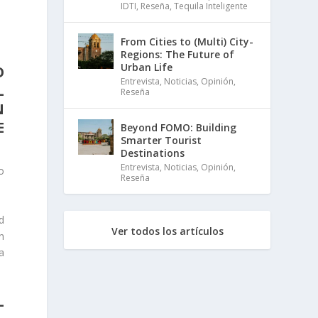
IDTI
,
Reseña
,
Tequila Inteligente
From Cities to (Multi) City-
Regions: The Future of
Urban Life
O
Entrevista
,
Noticias
,
Opinión
,
L
Reseña
N
E
Beyond FOMO: Building
Smarter Tourist
Destinations
Entrevista
,
Noticias
,
Opinión
,
o
Reseña
d
Ver todos los artículos
n
a
L