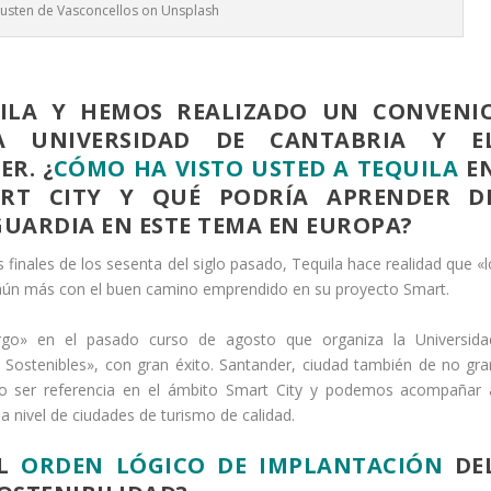
 Justen de Vasconcellos on Unsplash
ILA Y HEMOS REALIZADO UN CONVENI
A UNIVERSIDAD DE CANTABRIA Y E
R. ¿
CÓMO HA VISTO USTED A TEQUILA
E
ART
CITY Y QUÉ PODRÍA APRENDER D
GUARDIA EN ESTE
TEMA EN EUROPA?
inales de los sesenta del siglo pasado, Tequila hace realidad que «l
aún más con el buen camino emprendido en su proyecto Smart.
rgo» en el pasado curso de agosto que organiza la Universida
Sostenibles», con gran éxito. Santander, ciudad también de no gra
o ser referencia en el ámbito Smart City y podemos acompañar 
 a nivel de ciudades de turismo de calidad.
EL
ORDEN LÓGICO
DE IMPLANTACIÓN
DE