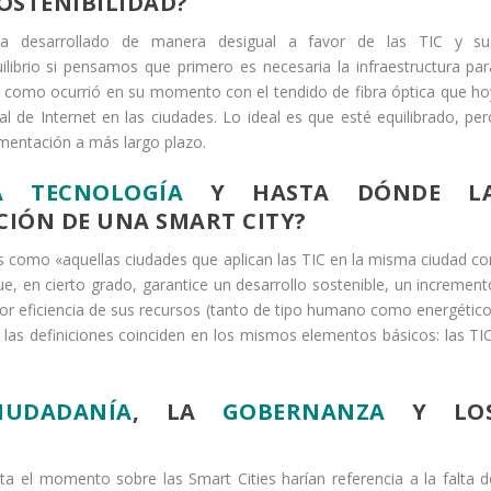
OSTENIBILIDAD?
e ha desarrollado de manera desigual a favor de las TIC y su
ilibrio si pensamos que primero es necesaria la infraestructura par
s, como ocurrió en su momento con el tendido de fibra óptica que ho
 de Internet en las ciudades. Lo ideal es que esté equilibrado, per
ementación a más largo plazo.
A TECNOLOGÍA
Y HASTA DÓNDE L
IÓN DE UNA SMART CITY?
s como «aquellas ciudades que aplican las TIC en la misma ciudad co
ue, en cierto grado, garantice un desarrollo sostenible, un increment
or eficiencia de sus recursos (tanto de tipo humano como energético
 las definiciones coinciden en los mismos elementos básicos: las TIC
IUDADANÍA
, LA
GOBERNANZA
Y LO
ta el momento sobre las Smart Cities harían referencia a la falta d