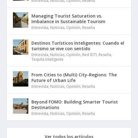
Entrevista
,
Noticias
,
Opinión
,
Reseña
Managing Tourist Saturation vs.
Imbalance in Sustainable Tourism
Entrevista
,
Noticias
,
Opinión
,
Reseña
Destinos Turísticos Inteligentes: Cuando el
turismo se vive con sentido
Entrevista
,
Noticias
,
Opinión
,
Red IDTI
,
Reseña
,
Tequila Inteligente
From Cities to (Multi) City-Regions: The
Future of Urban Life
Entrevista
,
Noticias
,
Opinión
,
Reseña
Beyond FOMO: Building Smarter Tourist
Destinations
Entrevista
,
Noticias
,
Opinión
,
Reseña
Ver todos los artículos