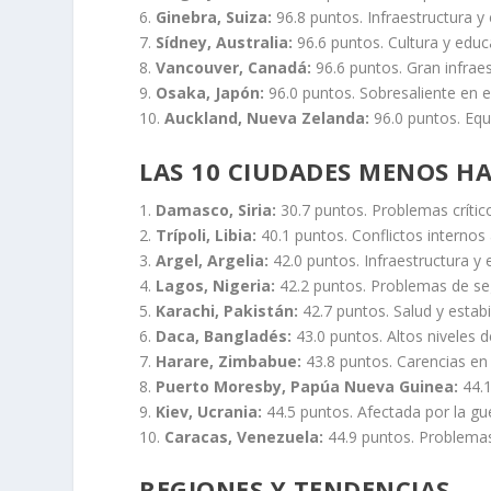
6.
Ginebra, Suiza:
96.8 puntos. Infraestructura y 
7.
Sídney, Australia:
96.6 puntos. Cultura y edu
8.
Vancouver, Canadá:
96.6 puntos. Gran infraest
9.
Osaka, Japón:
96.0 puntos. Sobresaliente en es
10.
Auckland, Nueva Zelanda:
96.0 puntos. Equi
LAS 10 CIUDADES MENOS H
1.
Damasco, Siria:
30.7 puntos. Problemas crítico
2.
Trípoli, Libia:
40.1 puntos. Conflictos internos 
3.
Argel, Argelia:
42.0 puntos. Infraestructura y e
4.
Lagos, Nigeria:
42.2 puntos. Problemas de segu
5.
Karachi, Pakistán:
42.7 puntos. Salud y estabi
6.
Daca, Bangladés:
43.0 puntos. Altos niveles d
7.
Harare, Zimbabue:
43.8 puntos. Carencias en 
8.
Puerto Moresby, Papúa Nueva Guinea:
44.1
9.
Kiev, Ucrania:
44.5 puntos. Afectada por la gu
10.
Caracas, Venezuela:
44.9 puntos. Problemas
REGIONES Y TENDENCIAS