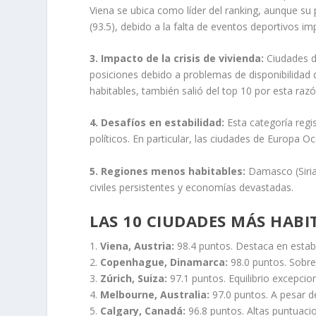
Viena se ubica como líder del ranking, aunque su
(93.5), debido a la falta de eventos deportivos im
3. Impacto de la crisis de vivienda:
Ciudades d
posiciones debido a problemas de disponibilidad 
habitables, también salió del top 10 por esta razó
4. Desafíos en estabilidad:
Esta categoría regi
políticos. En particular, las ciudades de Europa O
5. Regiones menos habitables:
Damasco (Siria)
civiles persistentes y economías devastadas.
LAS 10 CIUDADES MÁS HABI
1.
Viena, Austria:
98.4 puntos. Destaca en estabil
2.
Copenhague, Dinamarca:
98.0 puntos. Sobres
3.
Zúrich, Suiza:
97.1 puntos. Equilibrio excepcion
4.
Melbourne, Australia:
97.0 puntos. A pesar d
5.
Calgary, Canadá:
96.8 puntos. Altas puntuacio