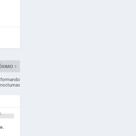
ÓXIMO
nsformando
 nocturnas
w.