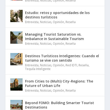
Entrevista
,
Noticias
,
Opinión
,
Reseña
Estudio: retos y oportunidades de los
destinos turísticos
Entrevista
,
Noticias
,
Opinión
,
Reseña
Managing Tourist Saturation vs.
Imbalance in Sustainable Tourism
Entrevista
,
Noticias
,
Opinión
,
Reseña
Destinos Turísticos Inteligentes: Cuando el
turismo se vive con sentido
Entrevista
,
Noticias
,
Opinión
,
Red IDTI
,
Reseña
,
Tequila Inteligente
From Cities to (Multi) City-Regions: The
Future of Urban Life
Entrevista
,
Noticias
,
Opinión
,
Reseña
Beyond FOMO: Building Smarter Tourist
Destinations