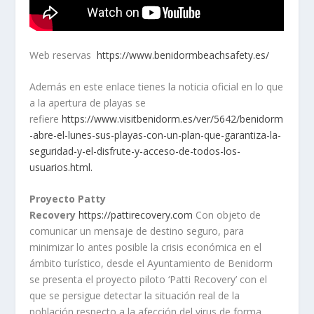
Web reservas
https://www.benidormbeachsafety.es/
Además en este enlace tienes la noticia oficial en lo que
a la apertura de playas se
refiere
https://www.visitbenidorm.es/ver/5642/benidorm
-abre-el-lunes-sus-playas-con-un-plan-que-garantiza-la-
seguridad-y-el-disfrute-y-acceso-de-todos-los-
usuarios.html.
Proyecto Patty
Recovery
https://pattirecovery.com
Con objeto de
comunicar un mensaje de destino seguro, para
minimizar lo antes posible la crisis económica en el
ámbito turístico, desde el Ayuntamiento de Benidorm
se presenta el proyecto piloto ‘Patti Recovery’ con el
que se persigue detectar la situación real de la
población respecto a la afección del virus de forma