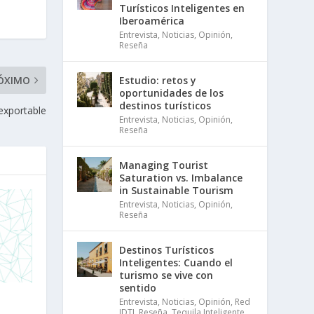
Turísticos Inteligentes en
Iberoamérica
Entrevista
,
Noticias
,
Opinión
,
Reseña
Estudio: retos y
ÓXIMO
oportunidades de los
destinos turísticos
 exportable
Entrevista
,
Noticias
,
Opinión
,
Reseña
Managing Tourist
Saturation vs. Imbalance
in Sustainable Tourism
Entrevista
,
Noticias
,
Opinión
,
Reseña
Destinos Turísticos
Inteligentes: Cuando el
turismo se vive con
sentido
Entrevista
,
Noticias
,
Opinión
,
Red
IDTI
,
Reseña
,
Tequila Inteligente