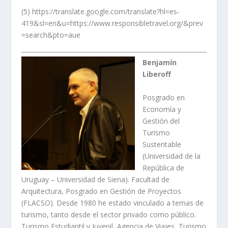
(5) https://translate.google.com/translate?hl=es-
419&sl=en&u=https://www.responsibletravel.org/&prev
=search&pto=aue
Benjamín
Liberoff
Posgrado en
Economía y
Gestión del
Turismo
Sustentable
(Universidad de la
República de
Uruguay – Universidad de Siena). Facultad de
Arquitectura, Posgrado en Gestión de Proyectos
(FLACSO). Desde 1980 he estado vinculado a temas de
turismo, tanto desde el sector privado como público.
Turismo Estudiantil y Juvenil, Agencia de Viajes, Turismo