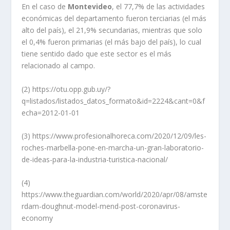
En el caso de
Montevideo
, el 77,7% de las actividades
económicas del departamento fueron terciarias (el más
alto del país), el 21,9% secundarias, mientras que solo
el 0,4% fueron primarias (el más bajo del país), lo cual
tiene sentido dado que este sector es el más
relacionado al campo.
(2) https://otu.opp.gub.uy/?
q=listados/listados_datos_formato&id=2224&cant=0&f
echa=2012-01-01
(3)
https://www.profesionalhoreca.com/2020/12/09/les-
roches-marbella-pone-en-marcha-un-gran-laboratorio-
de-ideas-para-la-industria-turistica-nacional/
(4)
https://www.theguardian.com/world/2020/apr/08/amste
rdam-doughnut-model-mend-post-coronavirus-
economy