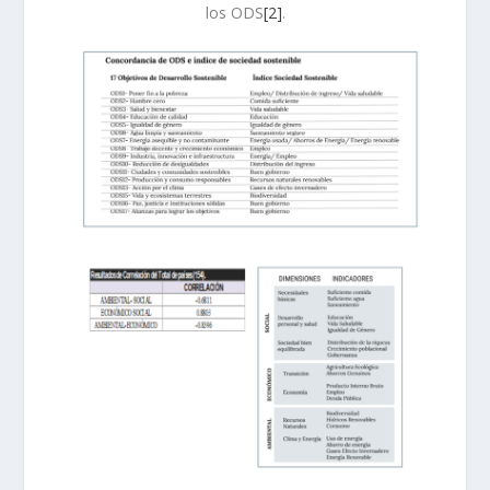
los ODS
[2]
.