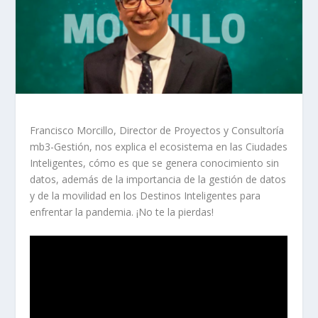
Francisco Morcillo, Director de Proyectos y Consultoría
mb3-Gestión, nos explica el ecosistema en las Ciudades
Inteligentes, cómo es que se genera conocimiento sin
datos, además de la importancia de la gestión de datos
y de la movilidad en los Destinos Inteligentes para
enfrentar la pandemia. ¡No te la pierdas!