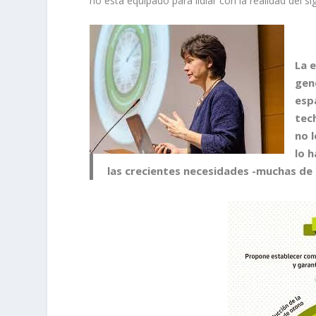
no está equipado para lidiar con la realidad del s
La 
gene
espa
tec
no 
lo 
las crecientes necesidades -muchas de e