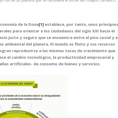
iglo XXI de un planeta que se tambalea al borde del colapso climático”.
economía de la Dona
[1]
establece, por tanto, unos principio
rales para orientar a los ciudadanos del siglo XXI hacia el
cio justo y seguro que se encuentra entre el piso social y e
ho ambiental del planeta. El mundo es finito y sus recursos
logran reproducirse a las mismas tasas de crecimiento que
hace el cambio tecnológico, la productividad empresarial y
llas artificiales- de consumo de bienes y servicios.