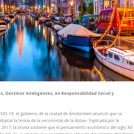
s, Destinos Inteligentes, en Responsabilidad Social y
COVID-19, el gobierno de la ciudad de Ámsterdam anunció que se
l adoptar la teoría de la «economía de la dona». Explicada por la
 2017, la teoría sostiene que el pensamiento económico del siglo XX