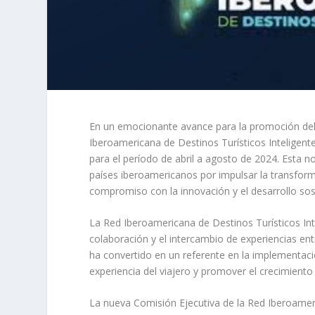
En un emocionante avance para la promoción del t
Iberoamericana de Destinos Turísticos Inteligent
para el período de abril a agosto de 2024. Esta n
países iberoamericanos por impulsar la transformac
compromiso con la innovación y el desarrollo sos
La Red Iberoamericana de Destinos Turísticos Int
colaboración y el intercambio de experiencias entr
ha convertido en un referente en la implementaci
experiencia del viajero y promover el crecimient
La nueva Comisión Ejecutiva de la Red Iberoamer