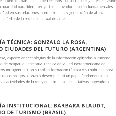
e la Red Iberoamericana de Destinos Turísticos Inteligentes. Su visió
u capacidad para liderar proyectos innovadores serán fundamentales
la Red en sus relaciones internacionales y generación de alianzas
a el éxito de la red en los próximos meses.
ÍA TÉCNICA: GONZALO LA ROSA,
O CIUDADES DEL FUTURO (ARGENTINA)
sa, experto en tecnologías de la información aplicadas al turismo,
do de ocupar la Secretaría Técnica de la Red Iberoamericana de
cos Inteligentes. Con su sólida formación técnica y su habilidad para
ctos complejos, Gonzalo desempeñará un papel fundamental en la
las actividades de la red y en el impulso de iniciativas innovadoras.
ÍA INSTITUCIONAL: BÁRBARA BLAUDT,
IO DE TURISMO (BRASIL)