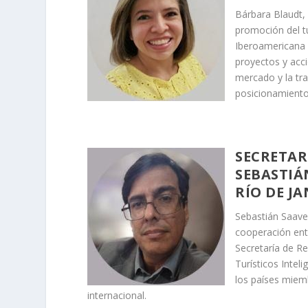
Bárbara Blaudt, 
promoción del tu
Iberoamericana d
proyectos y acci
mercado y la tra
posicionamiento 
SECRETAR
SEBASTIÁ
RÍO DE J
Sebastián Saaved
cooperación ent
Secretaría de R
Turísticos Intel
los países miemb
internacional.