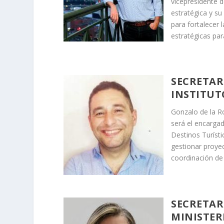
vicepresidente d
estratégica y s
para fortalecer 
estratégicas par
SECRETAR
INSTITUT
Gonzalo de la Ro
será el encarga
Destinos Turísti
gestionar proye
coordinación de 
SECRETAR
MINISTER