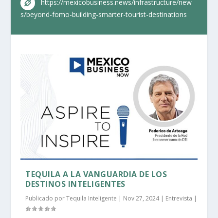
https://mexicobusiness.news/infrastructure/new
s/beyond-fomo-building-smarter-tourist-destinations
TEQUILA A LA VANGUARDIA DE LOS
DESTINOS INTELIGENTES
Publicado por
Tequila Inteligente
|
Nov 27, 2024
|
Entrevista
|