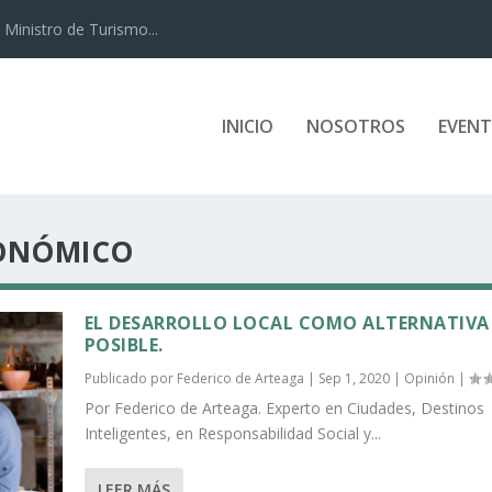
Ministro de Turismo...
INICIO
NOSOTROS
EVEN
CONÓMICO
EL DESARROLLO LOCAL COMO ALTERNATIVA
POSIBLE.
Publicado por
Federico de Arteaga
|
Sep 1, 2020
|
Opinión
|
Por Federico de Arteaga. Experto en Ciudades, Destinos
Inteligentes, en Responsabilidad Social y...
LEER MÁS