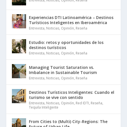
Entrevista
,
Noticias
,
Opinión
,
Reseña
Experiencias DTI Latinoamérica – Destinos
Turísticos Inteligentes en Iberoamérica
Entrevista
,
Noticias
,
Opinión
,
Reseña
Estudio: retos y oportunidades de los
destinos turísticos
Entrevista
,
Noticias
,
Opinión
,
Reseña
Managing Tourist Saturation vs.
Imbalance in Sustainable Tourism
Entrevista
,
Noticias
,
Opinión
,
Reseña
Destinos Turísticos Inteligentes: Cuando el
turismo se vive con sentido
Entrevista
,
Noticias
,
Opinión
,
Red IDTI
,
Reseña
,
Tequila Inteligente
From Cities to (Multi) City-Regions: The
Future of Urban Life