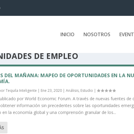
D
INICIO
NOSOTROS
EVEN
IDADES DE EMPLEO
S DEL MAÑANA: MAPEO DE OPORTUNIDADES EN LA N
MÍA.
 por
Tequila Inteligente
|
Ene 23, 2020
|
Análisis
,
Estudio
|
ublicado por World Economic Forum. A través de nuevas fuentes de 
btener información sin precedentes sobre las oportunidades emer
 en la economía global y una comprensión granular de los...
ÁS