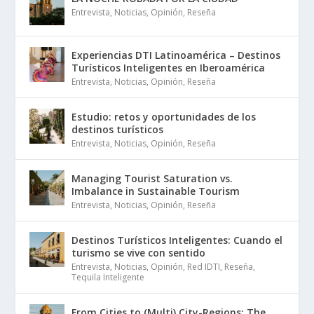
Entrevista
,
Noticias
,
Opinión
,
Reseña
Experiencias DTI Latinoamérica – Destinos
Turísticos Inteligentes en Iberoamérica
Entrevista
,
Noticias
,
Opinión
,
Reseña
Estudio: retos y oportunidades de los
destinos turísticos
Entrevista
,
Noticias
,
Opinión
,
Reseña
Managing Tourist Saturation vs.
Imbalance in Sustainable Tourism
Entrevista
,
Noticias
,
Opinión
,
Reseña
Destinos Turísticos Inteligentes: Cuando el
turismo se vive con sentido
Entrevista
,
Noticias
,
Opinión
,
Red IDTI
,
Reseña
,
Tequila Inteligente
From Cities to (Multi) City-Regions: The