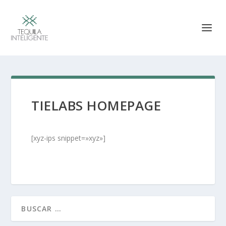
TIELABS HOMEPAGE
[xyz-ips snippet=»xyz»]