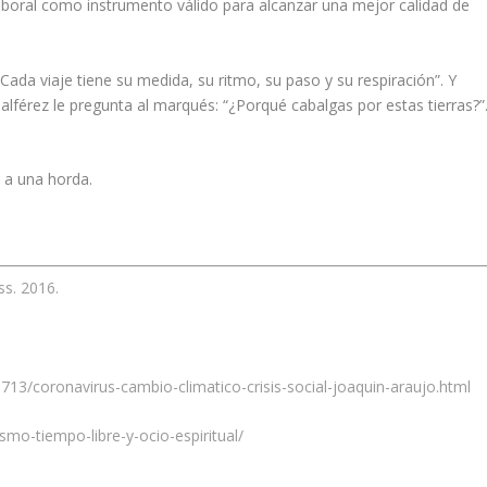
laboral como instrumento válido para alcanzar una mejor calidad de
“Cada viaje tiene su medida, su ritmo, su paso y su respiración”. Y
 alférez le pregunta al marqués: “¿Porqué cabalgas por estas tierras?”
r a una horda.
ss. 2016.
3/coronavirus-cambio-climatico-crisis-social-joaquin-araujo.html
ismo-tiempo-libre-y-ocio-espiritual/