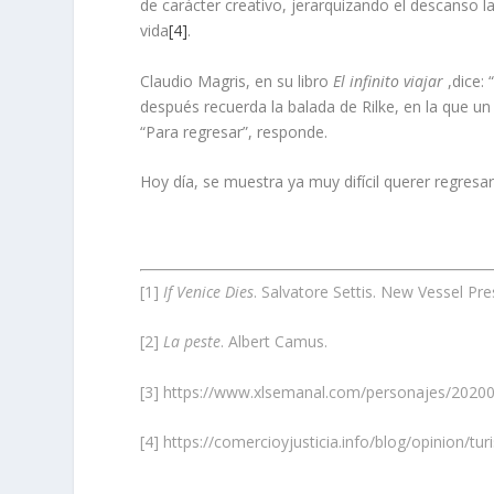
de carácter creativo, jerarquizando el descanso 
vida
[4]
.
Claudio Magris, en su libro
El infinito viajar
,dice: 
después recuerda la balada de Rilke, en la que un
“Para regresar”, responde.
Hoy día, se muestra ya muy difícil querer regresa
[1]
If Venice Dies
. Salvatore Settis. New Vessel Pre
[2]
La peste
. Albert Camus.
[3]
https://www.xlsemanal.com/personajes/2020071
[4]
https://comercioyjusticia.info/blog/opinion/tur