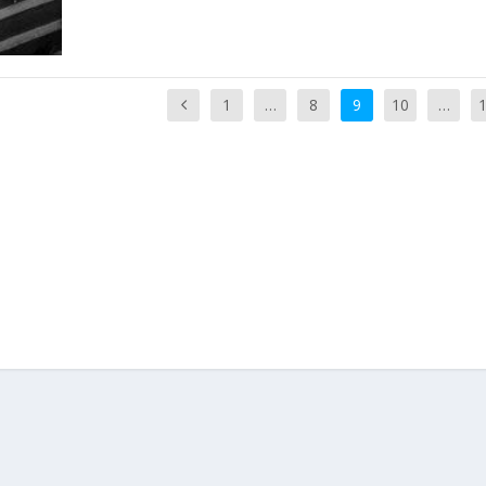
1
…
8
9
10
…