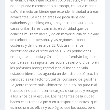
en edificios altos que ocupen poco espacio, y en sitios
donde pueda ir caminando al trabajo, causaría menos
daño al medio ambiente que extender la ciudad a áreas
adyacentes. La vida en áreas de poca densidad
(suburbios y pueblos) exige mayor uso del auto. Las
casas unifamiliares usan más electricidad que los
edificios multifamiliares y dejan mayor huella de bióxido
de carbono por persona, y las regiones urbanas
costeras y del noreste de EE. UU. usan menos
electricidad que el resto del país. Si las poblaciones
emergentes de India y China (donde “tendrán lugar los
combates más importantes sobre desarrollo urbano en
los próximos años”) reproducen el modo de vida
estadounidense, las aguarda un desastre ecológico. La
densidad es un factor crucial del consumo de gasolina.
La gente recorre más kilómetros en auto, no para ir al
trabajo, sino para hacer encargos o compras y recoger
a los niños de la escuela. Los habitantes de la ciudad
hacen esas tareas a pie o en transporte colectivo, que
es mucho más eficaz y ecológico que los autos, pero