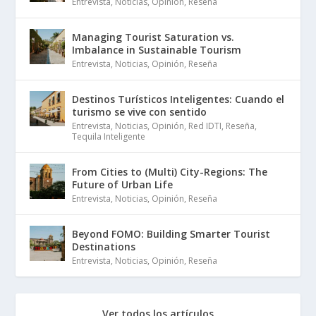
Entrevista
,
Noticias
,
Opinión
,
Reseña
Managing Tourist Saturation vs.
Imbalance in Sustainable Tourism
Entrevista
,
Noticias
,
Opinión
,
Reseña
Destinos Turísticos Inteligentes: Cuando el
turismo se vive con sentido
Entrevista
,
Noticias
,
Opinión
,
Red IDTI
,
Reseña
,
Tequila Inteligente
From Cities to (Multi) City-Regions: The
Future of Urban Life
Entrevista
,
Noticias
,
Opinión
,
Reseña
Beyond FOMO: Building Smarter Tourist
Destinations
Entrevista
,
Noticias
,
Opinión
,
Reseña
Ver todos los artículos