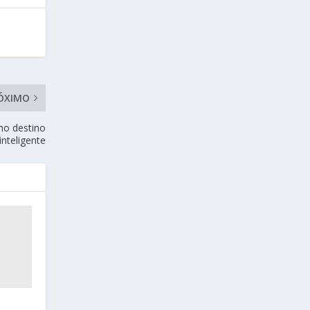
ÓXIMO
mo destino
 inteligente