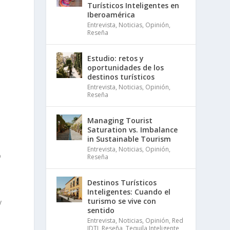
o
Turísticos Inteligentes en
Iberoamérica
Entrevista
,
Noticias
,
Opinión
,
Reseña
Estudio: retos y
oportunidades de los
destinos turísticos
Entrevista
,
Noticias
,
Opinión
,
Reseña
l
Managing Tourist
Saturation vs. Imbalance
in Sustainable Tourism
Entrevista
,
Noticias
,
Opinión
,
%
Reseña
Destinos Turísticos
Inteligentes: Cuando el
turismo se vive con
y
sentido
Entrevista
,
Noticias
,
Opinión
,
Red
IDTI
,
Reseña
,
Tequila Inteligente