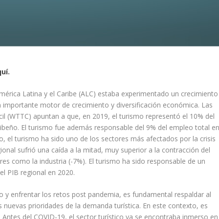
uí.
América Latina y el Caribe (ALC) estaba experimentado un crecimiento
n importante motor de crecimiento y diversificación económica. Las
il (WTTC) apuntan a que, en 2019, el turismo representó el 10% del
aribeño. El turismo fue además responsable del 9% del empleo total e
, el turismo ha sido uno de los sectores más afectados por la crisis
gional sufrió una caída a la mitad, muy superior a la contracción del
ores como la industria (-7%). El turismo ha sido responsable de un
el PIB regional en 2020.
ico y enfrentar los retos post pandemia, es fundamental respaldar al
as nuevas prioridades de la demanda turística. En este contexto, es
. Antes del COVID-19, el sector turístico ya se encontraba inmerso en