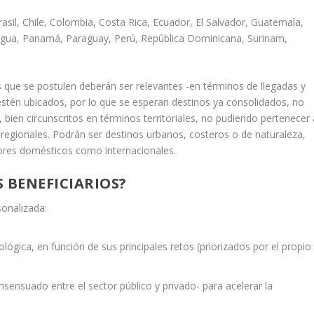
asil, Chile, Colombia, Costa Rica, Ecuador, El Salvador, Guatemala,
ragua, Panamá, Paraguay, Perú, República Dominicana, Surinam,
s que se postulen deberán ser relevantes -en términos de llegadas y
e estén ubicados, por lo que se esperan destinos ya consolidados, no
bien circunscritos en términos territoriales, no pudiendo pertenecer 
regionales. Podrán ser destinos urbanos, costeros o de naturaleza,
ores domésticos como internacionales.
 BENEFICIARIOS?
sonalizada:
ógica, en función de sus principales retos (priorizados por el propio
nsensuado entre el sector público y privado- para acelerar la