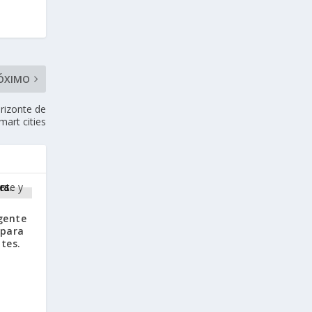
ÓXIMO
orizonte de
mart cities
gente
 para
tes.