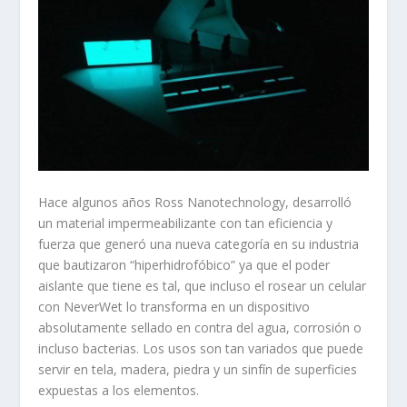
Hace algunos años Ross Nanotechnology, desarrolló
un material impermeabilizante con tan eficiencia y
fuerza que generó una nueva categoría en su industria
que bautizaron “hiperhidrofóbico” ya que el poder
aislante que tiene es tal, que incluso el rosear un celular
con NeverWet lo transforma en un dispositivo
absolutamente sellado en contra del agua, corrosión o
incluso bacterias. Los usos son tan variados que puede
servir en tela, madera, piedra y un sinfín de superficies
expuestas a los elementos.