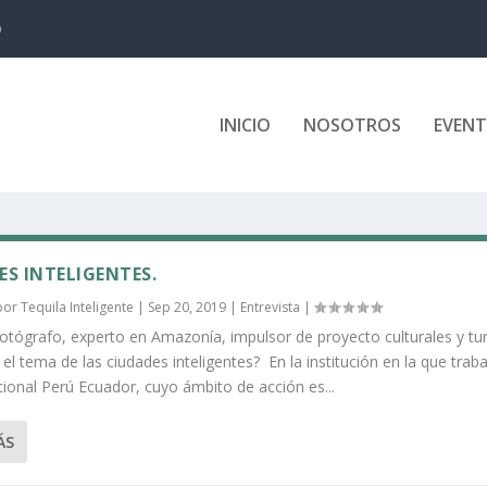
D
INICIO
NOSOTROS
EVEN
ES INTELIGENTES.
 por
Tequila Inteligente
|
Sep 20, 2019
|
Entrevista
|
otógrafo, experto en Amazonía, impulsor de proyecto culturales y tur
l tema de las ciudades inteligentes? En la institución en la que traba
cional Perú Ecuador, cuyo ámbito de acción es...
ÁS