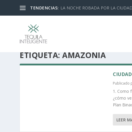
TENDENCIAS:
LA NOCHE ROBADA POR LA CIUDA
ETIQUETA:
AMAZONÍA
CIUDAD
Publicado
1. Como f
¿cómo ve e
Plan Bina
LEER M