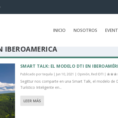
D
INICIO
NOSOTROS
EVEN
N IBEROAMÉRICA
SMART TALK: EL MODELO DTI EN IBEROAMÉR
Publicado por
tequila
|
Jun 10, 2021
|
Opinión
,
Red IDTI
|
Segittur nos comparte en una Smart Talk, el modelo de 
Turístico Inteligente en...
LEER MÁS