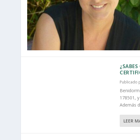
¿SABES
CERTIF
Publicado
Benidorm 
178501, y
Además de
LEER M