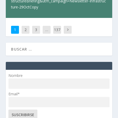
structureBriefing&utm_campaign=Newsletter-Infrastruc
ture-29OctCopy
1
2
3
…
137
Nombre
Email*