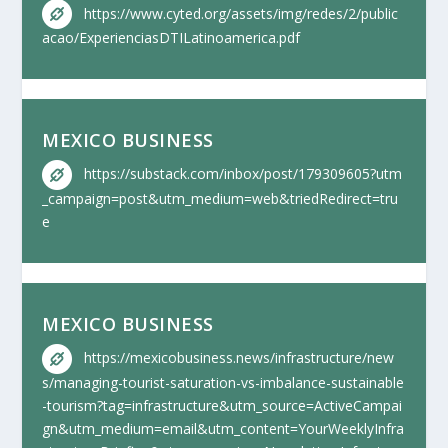
https://www.cyted.org/assets/img/redes/2/public
acao/ExperienciasDTILatinoamerica.pdf
MEXICO BUSINESS
https://substack.com/inbox/post/179309605?utm
_campaign=post&utm_medium=web&triedRedirect=tru
e
MEXICO BUSINESS
https://mexicobusiness.news/infrastructure/new
s/managing-tourist-saturation-vs-imbalance-sustainable
-tourism?tag=infrastructure&utm_source=ActiveCampai
gn&utm_medium=email&utm_content=YourWeeklyInfra