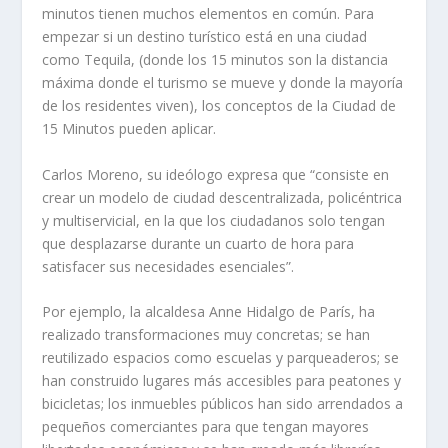
minutos tienen muchos elementos en común. Para
empezar si un destino turístico está en una ciudad
como Tequila,
(
donde los 15 minutos son la distancia
máxima donde el turismo se mueve
y donde la mayoría
de los residentes viven)
, los conceptos de la
C
iudad de
15
M
inutos
pueden
aplica
r
.
Carlos Moreno, su ideólogo expresa que
“c
onsiste en
crear un modelo de ciudad descentralizada, policéntrica
y multiservicial, en la que los ciudadanos solo tengan
que desplazarse durante un cuarto de hora para
satisfacer sus necesidades esenciales
”
.
Por ejemplo, l
a alcaldesa
Anne
Hidalgo
de París, ha
realizado
transformaciones muy concretas
;
s
e han
reutilizado espacios como escuelas y parqueaderos;
se
han
construido lugares más accesibles para peatones y
bicicletas; los inmuebles públicos han sido arrendados a
pequeños comerciantes para que tengan mayores