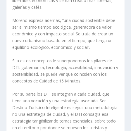
libertades económicas
y
se han creado más librerías,
galerías y cafés.
Moren
o
expresa además, “u
na ciudad sostenible debe
ser al mismo tiempo ecológica, generadora de valor
económico y con impacto social. Se trata de crear un
nuevo urbanismo basado en el tiempo, que tenga un
equilibrio ecológico, económico y social
”
.
Si a estos conceptos le superponemos los pilares de
DTI: gobernanza, tecnología, accesibilidad, innovación y
sostenibilidad, se puede ver que coinciden con los
conceptos de Cuidad de 15
M
inutos.
Por su parte los DTI se integran a cada ciud
a
d, que
tiene
una vocación y una estrategia asociada.
Ser
Destino Turístico Inteligente es seguir una metodología
no una estrategia de ciudad
, y el
DTI consagra esa
estrategia tangibilizando temas esenciales, sobre todo
en el territorio por donde se mueven los turistas
y