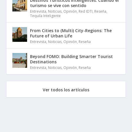
Destinos Turísticos Inteligentes: Cuando el
turismo se vive con sentido
Entrevista
,
Noticias
,
Opinión
,
Red IDTI
,
Reseña
,
Tequila Inteligente
From Cities to (Multi) City-Regions: The
Future of Urban Life
Entrevista
,
Noticias
,
Opinión
,
Reseña
Beyond FOMO: Building Smarter Tourist
Destinations
Entrevista
,
Noticias
,
Opinión
,
Reseña
Ver todos los artículos