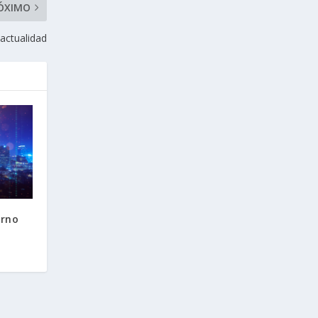
ÓXIMO
 actualidad
erno