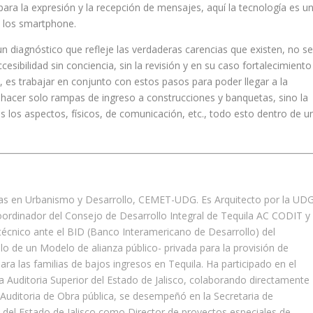
ra la expresión y la recepción de mensajes, aquí la tecnología es u
 los smartphone.
 un diagnóstico que refleje las verdaderas carencias que existen, no s
sibilidad sin conciencia, sin la revisión y en su caso fortalecimiento
a, es trabajar en conjunto con estos pasos para poder llegar a la
e hacer solo rampas de ingreso a construcciones y banquetas, sino la
dos los aspectos, físicos, de comunicación, etc., todo esto dentro de u
as en Urbanismo y Desarrollo, CEMET-UDG. Es Arquitecto por la UDG
ordinador del Consejo de Desarrollo Integral de Tequila AC CODIT y
técnico ante el BID (Banco Interamericano de Desarrollo) del
lo de un Modelo de alianza público- privada para la provisión de
para las familias de bajos ingresos en Tequila. Ha participado en el
la Auditoria Superior del Estado de Jalisco, colaborando directamente
 Auditoria de Obra pública, se desempeñó en la Secretaria de
 del Estado de Jalisco como Director de proyectos especiales de