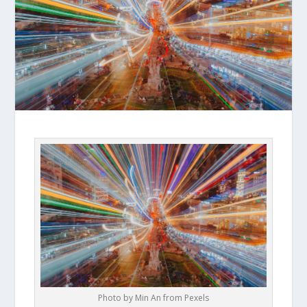
Photo by Min An from Pexels