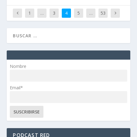
1
…
3
4
5
…
53
Nombre
Email*
PODCAST RED