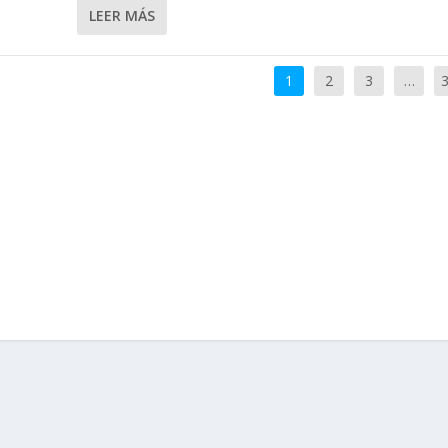
LEER MÁS
1
2
3
…