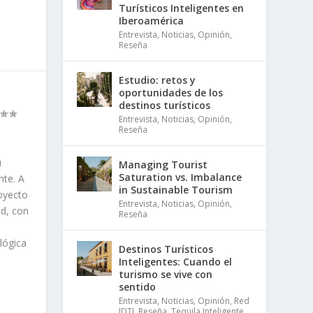
Turísticos Inteligentes en
Iberoamérica
Entrevista
,
Noticias
,
Opinión
,
Reseña
Estudio: retos y
oportunidades de los
destinos turísticos
Entrevista
,
Noticias
,
Opinión
,
Reseña
u
Managing Tourist
Saturation vs. Imbalance
nte. A
in Sustainable Tourism
royecto
Entrevista
,
Noticias
,
Opinión
,
ad, con
Reseña
ológica
Destinos Turísticos
Inteligentes: Cuando el
turismo se vive con
sentido
Entrevista
,
Noticias
,
Opinión
,
Red
IDTI
,
Reseña
,
Tequila Inteligente