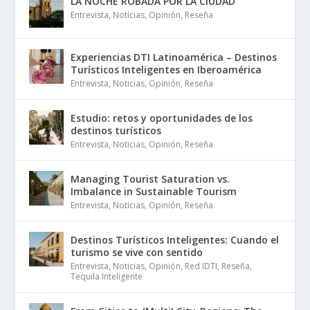
LA NOCHE ROBADA POR LA CIUDAD
Entrevista
,
Noticias
,
Opinión
,
Reseña
Experiencias DTI Latinoamérica – Destinos
Turísticos Inteligentes en Iberoamérica
Entrevista
,
Noticias
,
Opinión
,
Reseña
Estudio: retos y oportunidades de los
destinos turísticos
Entrevista
,
Noticias
,
Opinión
,
Reseña
Managing Tourist Saturation vs.
Imbalance in Sustainable Tourism
Entrevista
,
Noticias
,
Opinión
,
Reseña
Destinos Turísticos Inteligentes: Cuando el
turismo se vive con sentido
Entrevista
,
Noticias
,
Opinión
,
Red IDTI
,
Reseña
,
Tequila Inteligente