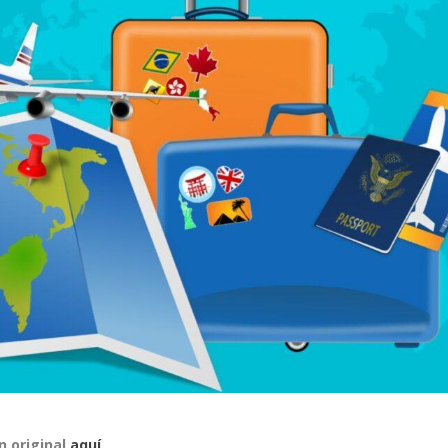
n original
aquí.