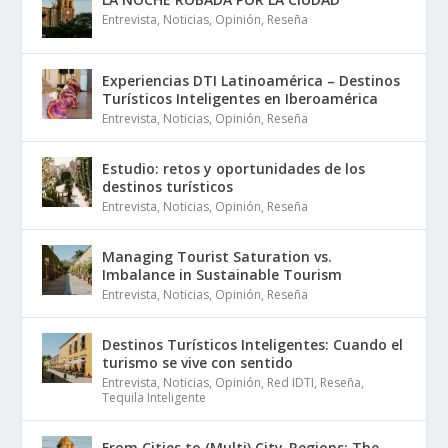
Entrevista
,
Noticias
,
Opinión
,
Reseña
Experiencias DTI Latinoamérica – Destinos
Turísticos Inteligentes en Iberoamérica
Entrevista
,
Noticias
,
Opinión
,
Reseña
Estudio: retos y oportunidades de los
destinos turísticos
Entrevista
,
Noticias
,
Opinión
,
Reseña
Managing Tourist Saturation vs.
Imbalance in Sustainable Tourism
Entrevista
,
Noticias
,
Opinión
,
Reseña
Destinos Turísticos Inteligentes: Cuando el
turismo se vive con sentido
Entrevista
,
Noticias
,
Opinión
,
Red IDTI
,
Reseña
,
Tequila Inteligente
From Cities to (Multi) City-Regions: The