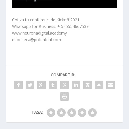
Cotiza tu conferenci de Kickoff 2021
Whatsapp for Business: + 525554667539
www.neuronadigital.academy
e.fonseca@potenttial.com
COMPARTIR:
TASA: