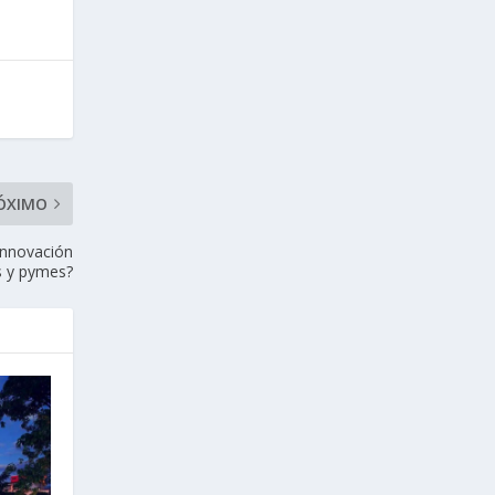
ÓXIMO
innovación
 y pymes?