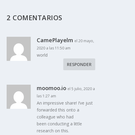
2 COMENTARIOS
CamePlayelm
el 20 mayo,
2020 a las 11:50 am
world
RESPONDER
moomoo.io
el 5 julio, 2020 a
las 1:27 am
An impressive share! I’ve just
forwarded this onto a
colleague who had
been conducting a little
research on this.