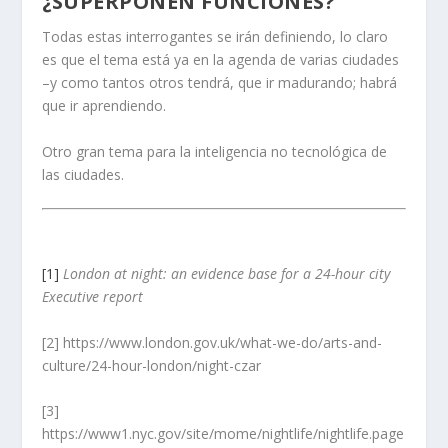
¿SUPERPONEN FUNCIONES?
Todas estas interrogantes se irán definiendo, lo claro
es que el tema está ya en la agenda de varias ciudades
–y como tantos otros tendrá, que ir madurando; habrá
que ir aprendiendo.
Otro gran tema para la inteligencia no tecnológica de
las ciudades.
[1]
London at night: an evidence base for a 24-hour city
Executive report
[2] https://www.london.gov.uk/what-we-do/arts-and-
culture/24-hour-london/night-czar
[3]
https://www1.nyc.gov/site/mome/nightlife/nightlife.page