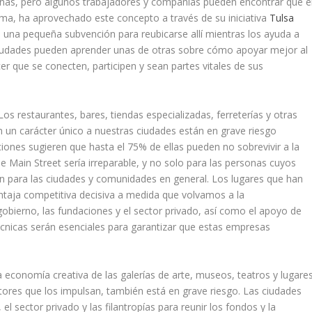
inas, pero algunos trabajadores y compañías pueden encontrar que e
ma, ha aprovechado este concepto a través de su iniciativa
Tulsa
 una pequeña subvención para reubicarse allí mientras los ayuda a
 ciudades pueden aprender unas de otras sobre cómo apoyar mejor al
r que se conecten, participen y sean partes vitales de sus
Los restaurantes, bares, tiendas especializadas, ferreterías y otras
 un carácter único a nuestras ciudades están en grave riesgo
nes sugieren que hasta el 75% de ellas pueden no sobrevivir a la
de Main Street sería irreparable, y no solo para las personas cuyos
n para las ciudades y comunidades en general. Los lugares que han
entaja competitiva decisiva a medida que volvamos a la
bierno, las fundaciones y el sector privado, así como el apoyo de
cnicas serán esenciales para garantizar que estas empresas
a economía creativa de las galerías de arte, museos, teatros y lugare
ctores que los impulsan, también está en grave riesgo. Las ciudades
l sector privado y las filantropías para reunir los fondos y la