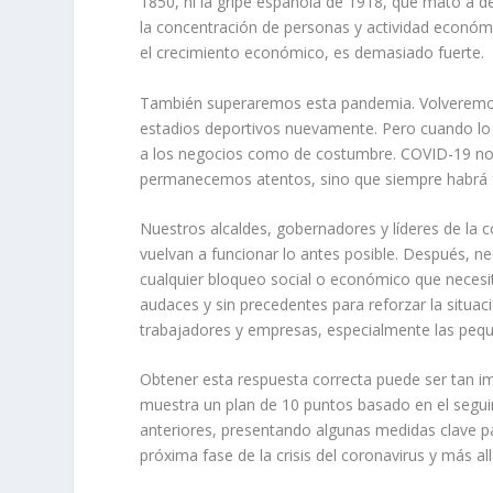
1850, ni la gripe española de 1918, que mató a 
la concentración de personas y actividad económi
el crecimiento económico, es demasiado fuerte.
También superaremos esta pandemia. Volveremos a
estadios deportivos nuevamente. Pero cuando lo 
a los negocios como de costumbre. COVID-19 no 
permanecemos atentos, sino que siempre habrá f
Nuestros alcaldes, gobernadores y líderes de la
vuelvan a funcionar lo antes posible. Después, 
cualquier bloqueo social o económico que necesi
audaces y sin precedentes para reforzar la situ
trabajadores y empresas, especialmente las peq
Obtener esta respuesta correcta puede ser tan 
muestra un plan de 10 puntos basado en el seguim
anteriores, presentando algunas medidas clave p
próxima fase de la crisis del coronavirus y más all