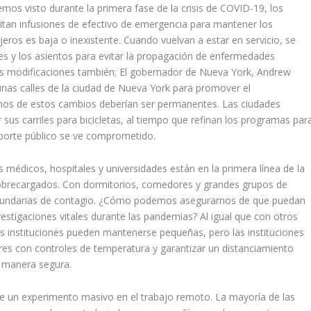
os visto durante la primera fase de la crisis de COVID-19, los
itan infusiones de efectivo de emergencia para mantener los
eros es baja o inexistente.
Cuando vuelvan a estar en servicio, se
es y los asientos para evitar la propagación de enfermedades
as modificaciones también; El gobernador de Nueva York, Andrew
nas calles de la ciudad de Nueva York para promover el
unos de estos cambios deberían ser permanentes. Las ciudades
sus carriles para bicicletas, al tiempo que refinan los programas par
sporte público se ve comprometido.
 médicos, hospitales y universidades están en la primera línea de la
obrecargados. Con dormitorios, comedores y grandes grupos de
secundarias de contagio. ¿Cómo podemos asegurarnos de que puedan
estigaciones vitales durante las pandemias? Al igual que con otros
tas instituciones pueden mantenerse pequeñas, pero las instituciones
es con controles de temperatura y garantizar un distanciamiento
 manera segura.
 un experimento masivo en el trabajo remoto. La mayoría de las