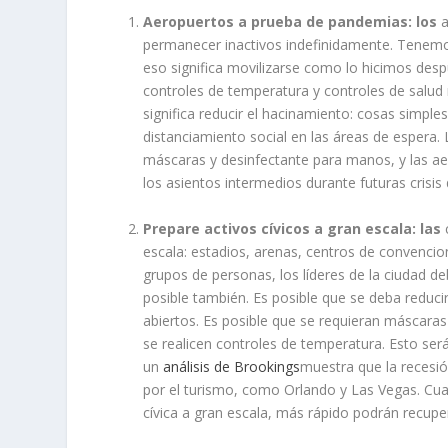
Aeropuertos a prueba de pandemias: los
a
permanecer inactivos indefinidamente.
Tenemos
eso significa movilizarse como lo hicimos desp
controles de temperatura y controles de salud
significa reducir el hacinamiento: cosas simpl
distanciamiento social en las áreas de espera.
máscaras y desinfectante para manos, y las ae
los asientos intermedios durante futuras crisis 
Prepare activos cívicos a gran escala: las
c
escala: estadios, arenas, centros de convencio
grupos de personas, los líderes de la ciudad 
posible también.
Es posible que se deba reducir
abiertos.
Es posible que se requieran máscaras 
se realicen controles de temperatura. Esto ser
un
análisis de Brookings
muestra que la recesi
por el turismo, como Orlando y Las Vegas. Cua
cívica a gran escala, más rápido podrán recu