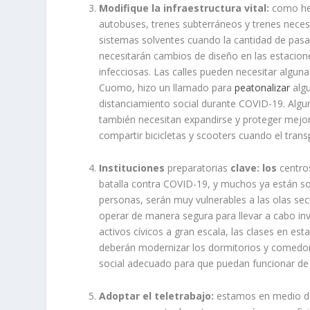
Modifique la infraestructura vital:
como hem
autobuses, trenes subterráneos y trenes neces
sistemas solventes cuando la cantidad de pasaj
necesitarán cambios de diseño en las estacion
infecciosas.
Las calles pueden necesitar algun
Cuomo, hizo un llamado para
peatonalizar
algu
distanciamiento social durante COVID-19. Alg
también necesitan expandirse y proteger mejor 
compartir bicicletas y scooters cuando el tran
Instituciones
preparatorias
clave: los
centros
batalla contra COVID-19, y muchos ya están s
personas, serán muy vulnerables a las olas 
operar de manera segura para llevar a cabo inv
activos cívicos a gran escala, las clases en es
deberán modernizar los dormitorios y comedor
social adecuado para que puedan funcionar de
Adoptar el teletrabajo:
estamos en medio de