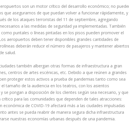
eropuertos son un motor crítico del desarrollo económico; no puede
 que asegurarnos de que puedan volver a funcionar rápidamente, y
ués de los ataques terroristas del 11 de septiembre, agregando
 necesarios a las medidas de seguridad ya implementadas.
También
es como puntales o líneas pintadas en los pisos pueden promover el
Los aeropuertos deben tener disponibles grandes cantidades de
rolíneas deberán reducir el número de pasajeros y mantener abierto
de salud.
iudades también albergan otras formas de infraestructura a gran
nes, centros de artes escénicas, etc. Debido a que reúnen a grandes
deben proteger estos activos a prueba de pandemias tanto como sea
 el tamaño de la audiencia en los teatros, con los asientos
y se pongan a disposición de los clientes según sea necesario, y que
á crítico para las comunidades que dependen de tales atracciones:
ón económica de COVID-19 afectará más a las ciudades impulsadas
nto antes se pueda reabrir de manera segura dicha infraestructura
perarse nuestras economías urbanas después de una pandemia.