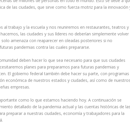
decenas de millones de personas en todo el mundo.
Esto se debe a qu
ca de las ciudades, que sirve como fuerza motriz para la innovación 
l trabajo y la escuela y nos reuniremos en restaurantes, teatros y
hacemos, las ciudades y sus líderes no deberían simplemente volver
solo amenaza con reaparecer en oleadas posteriores si no
uturas pandemias contra las cuales prepararse.
 comunidad deben hacer lo que sea necesario para que sus ciudades
necesitaremos planes para prepararnos para futuras pandemias y
ten.
El gobierno federal también debe hacer su parte, con programas
ación económica de nuestros estados y ciudades, así como de nuestro
ueñas empresas.
importante como lo que estamos haciendo hoy.
A continuación se
iento detallado de la pandemia actual y las cuentas históricas de la
ara preparar a nuestras ciudades, economía y trabajadores para la
á.