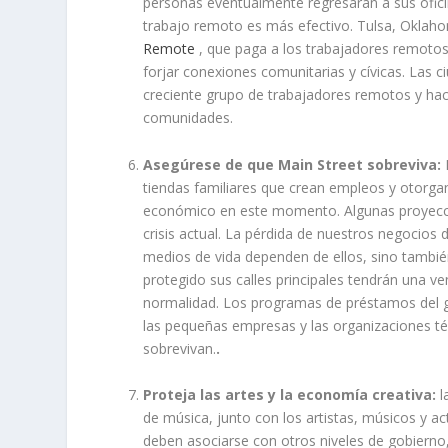
personas eventualmente regresarán a sus ofic
trabajo remoto es más efectivo. Tulsa, Oklaho
Remote
, que paga a los trabajadores remotos
forjar conexiones comunitarias y cívicas. Las
creciente grupo de trabajadores remotos y hace
comunidades.
Asegúrese de que Main Street sobreviva:
tiendas familiares que crean empleos y otorgan
económico en este momento. Algunas proyeccio
crisis actual. La pérdida de nuestros negocios 
medios de vida dependen de ellos, sino tambié
protegido sus calles principales tendrán una v
normalidad. Los programas de préstamos del go
las pequeñas empresas y las organizaciones té
sobrevivan.
.
Proteja las artes y la economía creativa:
l
de música, junto con los artistas, músicos y a
deben asociarse con otros niveles de gobierno, e