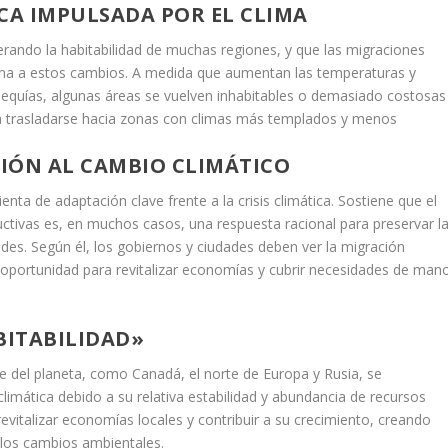
CA IMPULSADA POR EL CLIMA
erando la habitabilidad de muchas regiones, y que las migraciones
ana a estos cambios. A medida que aumentan las temperaturas y
equías, algunas áreas se vuelven inhabitables o demasiado costosas
 a trasladarse hacia zonas con climas más templados y menos
IÓN AL CAMBIO CLIMÁTICO
a de adaptación clave frente a la crisis climática. Sostiene que el
tivas es, en muchos casos, una respuesta racional para preservar l
ades. Según él, los gobiernos y ciudades deben ver la migración
ortunidad para revitalizar economías y cubrir necesidades de man
BITABILIDAD»
rte del planeta, como Canadá, el norte de Europa y Rusia, se
limática debido a su relativa estabilidad y abundancia de recursos
revitalizar economías locales y contribuir a su crecimiento, creando
 los cambios ambientales.