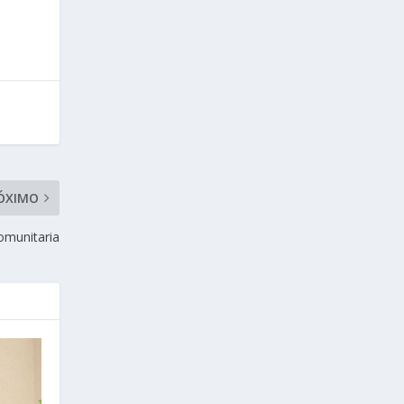
ÓXIMO
omunitaria