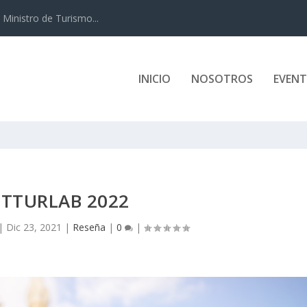
ómico-social-ambient...
INICIO
NOSOTROS
EVEN
ITTURLAB 2022
|
Dic 23, 2021
|
Reseña
|
0
|