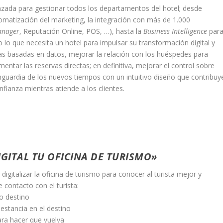
nzada para gestionar todos los departamentos del hotel; desde
tomatización del marketing, la integración con más de 1.000
anager
, Reputación Online, POS, …), hasta la
Business Intelligence
par
do lo que necesita un hotel para impulsar su transformación digital y
cas basadas en datos, mejorar la relación con los huéspedes para
entar las reservas directas; en definitiva, mejorar el control sobre
nguardia de los nuevos tiempos con un intuitivo diseño que contribuy
onfianza mientras atiende a los clientes.
IGITAL TU OFICINA DE TURISMO»
igitalizar la oficina de turismo para conocer al turista mejor y
e contacto con el turista:
ro destino
 estancia en el destino
ara hacer que vuelva