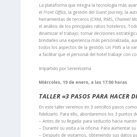
La plataforma que integra la tecnología más ava
el
Front Office
, la gestión del
Guest Journey
, la au
herramientas de terceros (CRM, RMS,
Channel M
el análisis de los principales ratios hoteleros. To
dinamizar el trabajo, tomar decisiones estratégi
brindarles una experiencia más personalizada, aum
todos los aspectos de la gestión. Un PMS a la va
a facilitar que el personal del hotel trabaje con c
Impartido por Sereníssima
Miércoles, 19 de enero, a las 17:00 horas
TALLER «3 PASOS PARA HACER D
En este taller veremos en 3 sencillos pasos como d
fidelizarlo. Para ello, abordaremos los 3 puntos d
– Antes de su llegada: para seducirlo hacia nuest
– Durante su visita a la oficina: Para aumentar su
– Después de visitarnos, obteniendo sus datos p