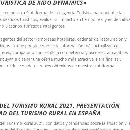
TURÍSTICA DE KIDO DYNAMICS»
e en nuestra Plataforma de Inteligencia Turística para orientar las
 destinos turísticos, evaluar su impacto en tiempo real y en definitiva
o Destinos Turísticos Inteligentes.
gentes del sector (empresas hoteleras, cadenas de restauración y
iarios…), que podrán conocer la información más actualizada del
e interés, compararlo con las de la competencia y así detectar cambios
buyan a diseñar una oferta mucho más atractiva. Para finalizar,
truidos con datos reales obtenidos de nuestra plataforma.
DEL TURISMO RURAL 2021. PRESENTACIÓN
DAD DEL TURISMO RURAL EN ESPAÑA
el Turismo Rural 2021, con datos y tendencias sobre la situación y l
torio del Turismo Rural es el proyecto de investigación en turismo