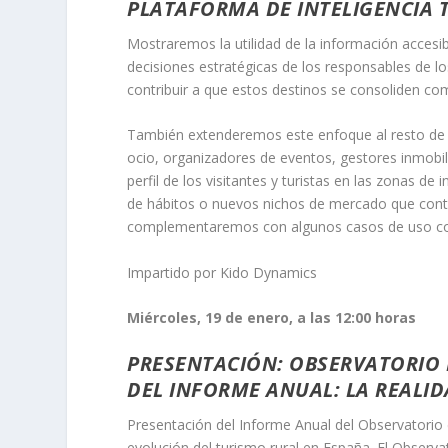
PLATAFORMA DE INTELIGENCIA 
Mostraremos la utilidad de la información accesibl
decisiones estratégicas de los responsables de los
contribuir a que estos destinos se consoliden com
También extenderemos este enfoque al resto de a
ocio, organizadores de eventos, gestores inmobil
perfil de los visitantes y turistas en las zonas d
de hábitos o nuevos nichos de mercado que contri
complementaremos con algunos casos de uso cons
Impartido por Kido Dynamics
Miércoles, 19 de enero, a las 12:00 horas
PRESENTACIÓN: OBSERVATORIO 
DEL INFORME ANUAL: LA REALI
Presentación del Informe Anual del Observatorio d
evolución del turismo rural en España. El Observa