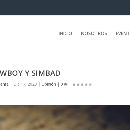
D
INICIO
NOSOTROS
EVEN
OWBOY Y SIMBAD
gente
|
Dic 17, 2020
|
Opinión
|
0
|