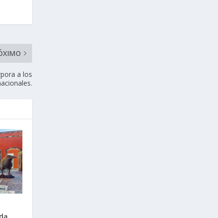
ÓXIMO
rpora a los
nacionales.
da.