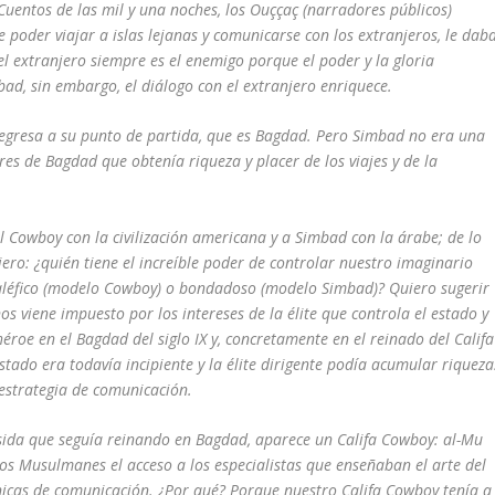
entos de las mil y una noches, los Ouççaç (narradores públicos)
e poder viajar a islas lejanas y comunicarse con los extranjeros, le dab
 el extranjero siempre es el enemigo porque el poder y la gloria
bad, sin embargo, el diálogo con el extranjero enriquece.
regresa a su punto de partida, que es Bagdad. Pero Simbad no era una
es de Bagdad que obtenía riqueza y placer de los viajes y de la
 Cowboy con la civilización americana y a Simbad con la árabe; de lo
ero: ¿quién tiene el increíble poder de controlar nuestro imaginario
aléfico (modelo Cowboy) o bondadoso (modelo Simbad)? Quiero sugerir
s viene impuesto por los intereses de la élite que controla el estado y
roe en el Bagdad del siglo IX y, concretamente en el reinado del Califa
ado era todavía incipiente y la élite dirigente podía acumular riqueza
 estrategia de comunicación.
sida que seguía reinando en Bagdad, aparece un Califa Cowboy: al-Mu
los Musulmanes el acceso a los especialistas que enseñaban el arte del
cnicas de comunicación. ¿Por qué? Porque nuestro Califa Cowboy tenía a