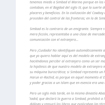
tenemos miedo a Simbad el Marino porque en los Cu
contaban, en el Bagdad del siglo IX, que la suerte d
placeres y beneficios. En la civilización del Cowboy
proceden del control de las fronteras; en la de Sim
Simbad es lo contrario de un emigrante. Siempre 
mera ficción, representaba a una clase de mercader
comunicación con el extranjero…
Pero ¡Cuidado! No identifiquen automáticamente al
que yo quiero hablar aquí es del modelo de extranj
haciéndonos percibir al extranjero como un ser m
la hipótesis de que nuestro modelo de extranjero no
su máquina burocrática; si Simbad representa un hé
Harun er-Rachid, es porque en aquel momento el Est
y poder gracias a un Islam que en esencia era una
Pero un siglo más tarde, en la misma dinastía Aba
´tadid, que declaró la guerra a Simbad, prohibió a 
diálogo y censuró los libros que explicaban las té