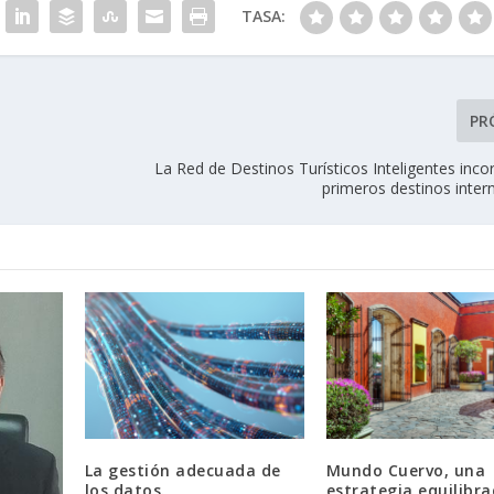
TASA:
PR
La Red de Destinos Turísticos Inteligentes inco
primeros destinos inter
La gestión adecuada de
Mundo Cuervo, una
los datos.
estrategia equilibra